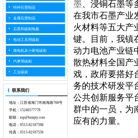
墨
、浸铜石墨等
特种石墨制品
在我市石墨产业
金属石墨制品
火材料等五大产
石墨和碳刷电极
键。目前，我镇
电动工具用碳刷
动力电池产业链
微电机及小家电碳刷
散热材料全国产
汽摩用碳刷
戏，政府要搭好
工业碳刷
务的技术研发平
联系我们
公共创新服务平
地址：江苏省海门市南海路768号
群中的一员，为
手机：15240577778
邮箱：top@hmtpty.com
应有的力量。
电话：0513-82187598
传真：0513-82187558