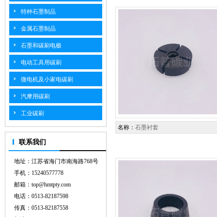
特种石墨制品
金属石墨制品
石墨和碳刷电极
电动工具用碳刷
微电机及小家电碳刷
汽摩用碳刷
工业碳刷
名称：
石墨衬套
联系我们
地址：江苏省海门市南海路768号
手机：15240577778
邮箱：top@hmtpty.com
电话：0513-82187598
传真：0513-82187558