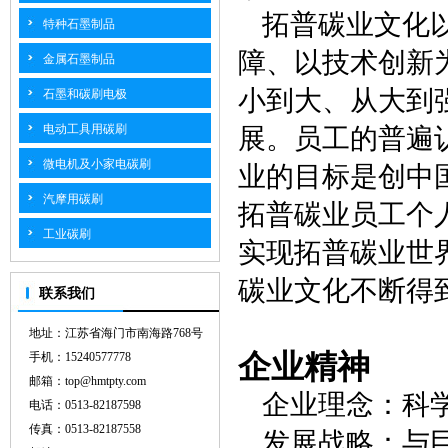
拓普碳业文化
特种石墨制品
障、以技术创新
金属石墨制品
小到大、从大到
石墨和碳刷电极
电动工具用碳刷
展。员工的普遍
微电机及小家电碳刷
业的目标是创中
汽摩用碳刷
拓普碳业员工个
工业碳刷
实现拓普碳业世
碳业文化不断得
联系我们
地址：江苏省海门市南海路768号
企业精神
手机：15240577778
邮箱：top@hmtpty.com
企业理念：科
电话：0513-82187598
传真：0513-82187558
发展战略：与