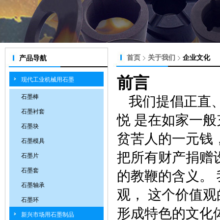
首页
关于我们
企业文化
产品导航
前言
现代工业机械用石墨
石墨棒
我们提倡正直
石墨衬套
悦 是在如家一
石墨块
贫苦人的一元钱
石墨模具
把所有财产捐赠
石墨片
石墨套
的教鞭的含义。 
石墨轴承
观， 这个价值
石墨环
形成特色的文化
新兴市场用石墨制品