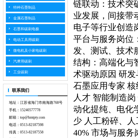
链联动：技术突
特种石墨制品
业发展，间接带
金属石墨制品
电子等行业创造岗
石墨和碳刷电极
平台与服务岗位
电动工具用碳刷
发、测试、技术
微电机及小家电碳刷
结构：高端化与智
汽摩用碳刷
术驱动原因 研发
工业碳刷
石墨应用专家 
联系我们
人才 智能制造岗
地址：江苏省海门市南海路768号
动化提纯、电化
手机：15240577778
邮箱：top@hmtpty.com
少 人工粉碎、
电话：0513-82187598
40% 市场与服
传真：0513-82187558